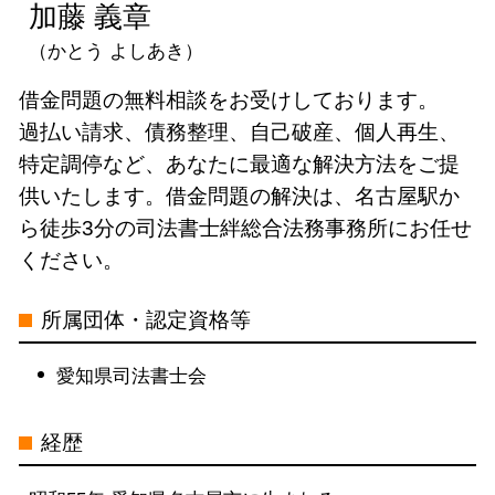
加藤 義章
三重県
（かとう よしあき）
借金問題 司法書士 電話 無料相談 愛
知県
借金問題の無料相談をお受けしております。
過払い金請求 司法書士 電話 無料相談
過払い請求、債務整理、自己破産、個人再生、
名古屋市
特定調停など、あなたに最適な解決方法をご提
債務整理 司法書士 電話 無料相談 愛
供いたします。借金問題の解決は、名古屋駅か
知県
ら徒歩3分の司法書士絆総合法務事務所にお任せ
自己破産 司法書士 電話 無料相談 岐
ください。
阜県
自己破産 司法書士 電話 無料相談 愛
所属団体・認定資格等
知県
債務整理 司法書士 電話 無料相談 岐
愛知県司法書士会
阜県
自己破産 司法書士 電話 無料相談 中
経歴
村区
借金問題 司法書士 電話 無料相談 岐