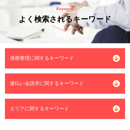
Keyword
よく検索されるキーワード
債務整理に関するキーワード
借金 減額 仕組み
過払い金請求に関するキーワード
個人再生 開始決定通知
株 破産
任意整理 受任 通知
借金 過払い請求 デメリット
エリアに関するキーワード
債務整理 相談 流れ
過払い金 訴訟
民事再生 個人
消費者金融 返済 過払い金
自己破産 期間 免責
借金 完済した
債務整理 司法書士 電話 無料相談 三