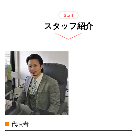
債務整理 開始 通知
過払い金 司法書士 メリット
重県
個人再生 再生計画
過払い請求 消費者金融 借り入れ
自己破産 司法書士 電話 無料相談 名
Staff
個人再生 手続き 流れ
過払い金 取り戻し分
古屋市
スタッフ紹介
個人再生 債務整理 メリット
過払い金請求 司法書士 限度額
借金問題 司法書士 電話 無料相談 名
支払督促
過払い金 請求 計算
古屋市
ブラックリスト 賃貸契約
サラ金 過払い
個人再生 司法書士 電話 無料相談 名
債務整理 個人再生 デメリット
過払い金 分断
古屋市
個人再生 受任通知
過払い金 遅延損害金
借金問題 司法書士 電話 無料相談 中
自己破産 個人再生 デメリット
過払い金 請求 リスク
村区
自己破産 官報 期間
借金 過払い 相談
特定調停 司法書士 電話 無料相談 三
債務 整理 受任 通知
過払い金 引き直し計算
重県
自己破産 家族 影響
過払い金 時効
自己破産 司法書士 電話 無料相談 三
破産 免責
過払い金 クレジットカード
重県
過払い金 利率
個人再生 司法書士 電話 無料相談 岐
代表者
過払い金 取引履歴
阜県
過払い金 利息
過払い金請求 司法書士 電話 無料相談