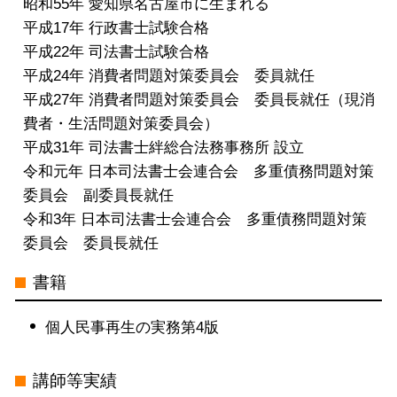
昭和55年 愛知県名古屋市に生まれる
阜県
平成17年 行政書士試験合格
特定調停 司法書士 電話 無料相談 岐
平成22年 司法書士試験合格
阜県
平成24年 消費者問題対策委員会 委員就任
過払い金請求 司法書士 電話 無料相談
平成27年 消費者問題対策委員会 委員長就任（現消
愛知県
費者・生活問題対策委員会）
債務整理 司法書士 電話 無料相談 名
平成31年 司法書士絆総合法務事務所 設立
古屋市
令和元年 日本司法書士会連合会 多重債務問題対策
委員会 副委員長就任
令和3年 日本司法書士会連合会 多重債務問題対策
委員会 委員長就任
書籍
個人民事再生の実務第4版
講師等実績