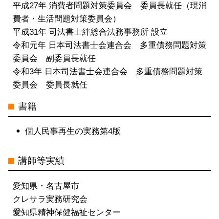
自己破産 司法書士 電話 無料相談 愛
平成27年 消費者問題対策委員会 委員長就任（現消
知県
費者・生活問題対策委員会）
特定調停 司法書士 電話 無料相談 愛
平成31年 司法書士絆総合法務事務所 設立
知県
令和元年 日本司法書士会連合会 多重債務問題対策
委員会 副委員長就任
令和3年 日本司法書士会連合会 多重債務問題対策
委員会 委員長就任
書籍
個人民事再生の実務第4版
講師等実績
愛知県・名古屋市
クレサラ実務研究会
愛知県精神保健福祉センター