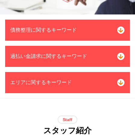
債務整理に関するキーワード
借金 いくら
過払い金請求に関するキーワード
個人再生 債務整理 メリット
債務整理 自己破産 連帯保証人
借金 個人再生 条件
過払い金 引き直し計算
エリアに関するキーワード
自己破産 持ち家
過払い金 遅延損害金
特定調停 条件
過払い金 訴訟
司法書士 受任通知
過払い金 クレジットカード
借金問題 司法書士 電話 無料相談 中
株 破産
借金 完済した
村区
債務整理 借金 金額
借金 過払い金 期間
特定調停 司法書士 電話 無料相談 三
Staff
自己破産 後 生活保護
消費者金融 返済 過払い金
重県
スタッフ紹介
自己破産 家族 影響