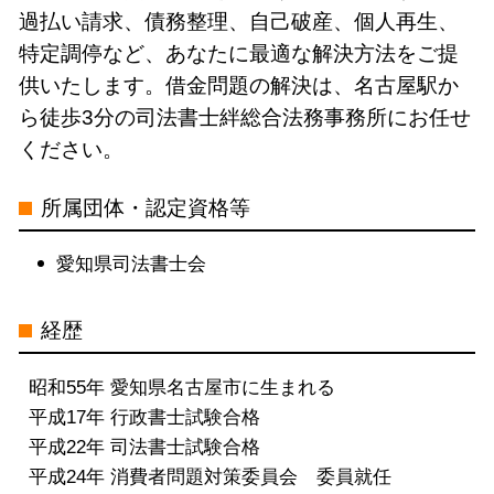
借金問題 司法書士 電話 無料相談 愛
過払い請求、債務整理、自己破産、個人再生、
知県
特定調停など、あなたに最適な解決方法をご提
個人再生 司法書士 電話 無料相談 名
供いたします。借金問題の解決は、名古屋駅か
古屋市
ら徒歩3分の司法書士絆総合法務事務所にお任せ
自己破産 司法書士 電話 無料相談 中
ください。
村区
特定調停 司法書士 電話 無料相談 中
所属団体・認定資格等
村区
過払い金請求 司法書士 電話 無料相談
愛知県司法書士会
三重県
個人再生 司法書士 電話 無料相談 三
経歴
重県
借金問題 司法書士 電話 無料相談 名
昭和55年 愛知県名古屋市に生まれる
古屋市
平成17年 行政書士試験合格
過払い金請求 司法書士 電話 無料相談
平成22年 司法書士試験合格
岐阜県
平成24年 消費者問題対策委員会 委員就任