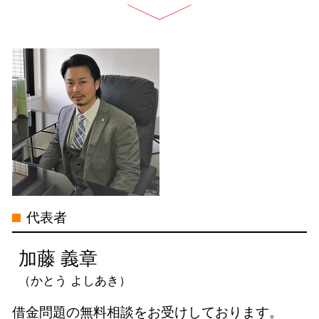
過払い金 司法書士 メリット
自己破産 司法書士 電話 無料相談 名
借金 元本
過払い金 時効
古屋市
借金 債務整理 ブラックリスト
過払い請求 消費者金融 借り入れ
債務整理 司法書士 電話 無料相談 岐
民事再生 個人
お金 返還
阜県
自己破産 家族の貯金
過払い金請求 司法書士 限度額
債務整理 司法書士 電話 無料相談 名
特定調停とは 債務整理
サラ金 過払い
古屋市
個人 自己破産 デメリット
過払い金 請求 リスク
借金問題 司法書士 電話 無料相談 岐
個人再生 再生計画
過払い金 分断
阜県
任意整理 受任 通知
借金 過払い 相談
過払い金請求 司法書士 電話 無料相談
債務整理 奨学金
過払い金 利率
中村区
過払い金 取り戻し分
借金問題 司法書士 電話 無料相談 三
代表者
借金 過払い請求 デメリット
重県
過払い金 請求 計算
過払い金請求 司法書士 電話 無料相談
加藤 義章
愛知県
（かとう よしあき）
特定調停 司法書士 電話 無料相談 名
古屋市
借金問題の無料相談をお受けしております。