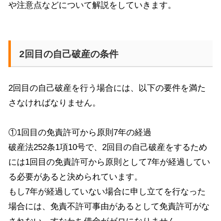
や注意点などについて解説をしていきます。
2回目の自己破産の条件
2
回目の自己破産を行う場合には、以下の要件を満た
さなければなりません。
①
1
回目の免責許可から原則
7
年の経過
破産法
252
条
1
項
10
号で、
2
回目の自己破産をするため
には
1
回目の免責許可から原則として
7
年が経過してい
る必要があると決められています。
もし
7
年が経過していない場合に申し立てを行なった
場合には、免責不許可事由があるとして免責許可がな