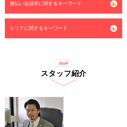
過払い金請求に関するキーワード
債務整理 種類 メリット デメリット
司法書士 受任通知
自己破産 官報 期間
過払い金 取り戻し分
エリアに関するキーワード
奨学金 自己破産 機関保証
お金 返還
債務整理 期間 支払
過払い金 引き直し計算
個人再生 債務整理 メリット
過払い金 請求 計算
特定調停 司法書士 電話 無料相談 岐
債務整理 借金 金額
過払い金 利率
阜県
民事再生 個人
消費者金融 返済 過払い金
過払い金請求 司法書士 電話 無料相談
Staff
個人再生 退職金
借金 過払い金 期間
愛知県
スタッフ紹介
個人 自己破産 デメリット
借金 過払い 相談
借金問題 司法書士 電話 無料相談 三
破産 免責
過払い金 司法書士 メリット
重県
破産 流れ
借金 過払い請求 デメリット
個人再生 司法書士 電話 無料相談 岐
自己破産 免責不許可 事例
過払い金請求 司法書士 限度額
阜県
借金 債務整理 悩み 相談
サラ金 過払い
特定調停 司法書士 電話 無料相談 愛
個人再生 再生計画
過払い金 取引履歴
知県
債務整理 開始 通知
借金 完済した
自己破産 司法書士 電話 無料相談 三