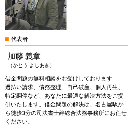
自己破産 家族 影響
過払い金 分断
重県
債権 時効
過払い金 時効
過払い金請求 司法書士 電話 無料相談
司法書士 債務整理 メリット
過払い金 訴訟
岐阜県
過払い金 利息
債務整理 司法書士 電話 無料相談 名
代表者
過払い金 請求 リスク
古屋市
過払い金 クレジットカード
特定調停 司法書士 電話 無料相談 中
加藤 義章
村区
（かとう よしあき）
自己破産 司法書士 電話 無料相談 名
古屋市
借金問題の無料相談をお受けしております。
借金問題 司法書士 電話 無料相談 岐
過払い請求、債務整理、自己破産、個人再生、
阜県
特定調停など、あなたに最適な解決方法をご提
個人再生 司法書士 電話 無料相談 愛
供いたします。借金問題の解決は、名古屋駅か
知県
ら徒歩3分の司法書士絆総合法務事務所にお任せ
個人再生 司法書士 電話 無料相談 三
ください。
重県
債務整理 司法書士 電話 無料相談 愛