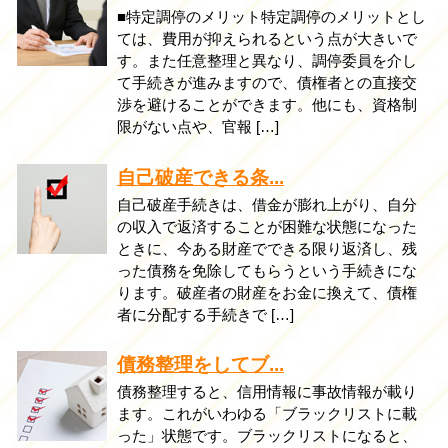
■特定調停のメリット特定調停のメリットとし
ては、費用が抑えられるという点が大きいで
す。また任意整理と異なり、調停委員を介し
て手続きが進みますので、債権者との直接交
渉を避けることができます。他にも、資格制
限がない点や、官報 […]
自己破産できる条...
自己破産手続きは、借金が膨れ上がり、自分
の収入で返済することが困難な状態になった
ときに、今ある財産でできる限り返済し、残
った債務を免除してもらうという手続きにな
ります。破産者の財産をお金に換えて、債権
者に分配する手続きで […]
債務整理をしてブ...
債務整理すると、信用情報に事故情報が載り
ます。これがいわゆる「ブラックリストに載
った」状態です。ブラックリストになると、