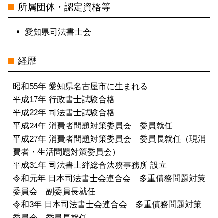
所属団体・認定資格等
知県
自己破産 司法書士 電話 無料相談 愛
愛知県司法書士会
知県
自己破産 司法書士 電話 無料相談 中
経歴
村区
借金問題 司法書士 電話 無料相談 中
昭和55年 愛知県名古屋市に生まれる
村区
平成17年 行政書士試験合格
債務整理 司法書士 電話 無料相談 三
平成22年 司法書士試験合格
重県
平成24年 消費者問題対策委員会 委員就任
個人再生 司法書士 電話 無料相談 中
平成27年 消費者問題対策委員会 委員長就任（現消
村区
費者・生活問題対策委員会）
個人再生 司法書士 電話 無料相談 名
平成31年 司法書士絆総合法務事務所 設立
古屋市
令和元年 日本司法書士会連合会 多重債務問題対策
委員会 副委員長就任
令和3年 日本司法書士会連合会 多重債務問題対策
委員会 委員長就任