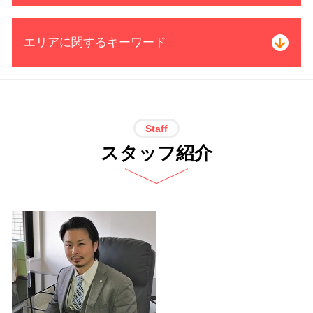
借金 督促状
個人再生 5年
過払い金 請求 計算
エリアに関するキーワード
自己破産 官報 期間
過払い金 クレジットカード
自己破産 裁判所
過払い金 時効
破産 申立 期間
借金 過払い 相談
過払い金請求 司法書士 電話 無料相談
特定調停 不成立
過払い金 司法書士 メリット
愛知県
任意整理 賃貸 契約
過払い金 取引履歴
個人再生 司法書士 電話 無料相談 愛
Staff
個人再生 退職金
過払い金 遅延損害金
知県
スタッフ紹介
奨学金 自己破産
過払い金 分断
過払い金請求 司法書士 電話 無料相談
自己破産 持ち家
借金 過払い金 期間
中村区
司法書士 債務整理 委任状
サラ金 過払い
自己破産 司法書士 電話 無料相談 愛
民事再生 流れ
過払い金 引き直し計算
知県
債務整理 和解 成立
過払い請求 消費者金融 借り入れ
自己破産 司法書士 電話 無料相談 名
借金 債務整理 メリット
過払い金 利率
古屋市
債務整理 自己破産 連帯保証人
借金 完済した
過払い金請求 司法書士 電話 無料相談
特定調停とは 債務整理
消費者金融 返済 過払い金
名古屋市