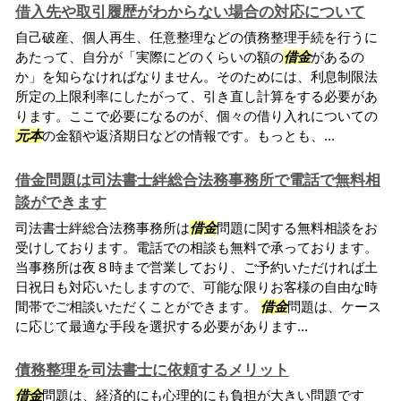
借入先や取引履歴がわからない場合の対応について
自己破産、個人再生、任意整理などの債務整理手続を行うに
あたって、自分が「実際にどのくらいの額の
借金
があるの
か」を知らなければなりません。そのためには、利息制限法
所定の上限利率にしたがって、引き直し計算をする必要があ
ります。ここで必要になるのが、個々の借り入れについての
元本
の金額や返済期日などの情報です。もっとも、...
借金問題は司法書士絆総合法務事務所で電話で無料相
談ができます
司法書士絆総合法務事務所は
借金
問題に関する無料相談をお
受けしております。電話での相談も無料で承っております。
当事務所は夜８時まで営業しており、ご予約いただければ土
日祝日も対応いたしますので、可能な限りお客様の自由な時
間帯でご相談いただくことができます。
借金
問題は、ケース
に応じて最適な手段を選択する必要があります...
債務整理を司法書士に依頼するメリット
借金
問題は、経済的にも心理的にも負担が大きい問題です