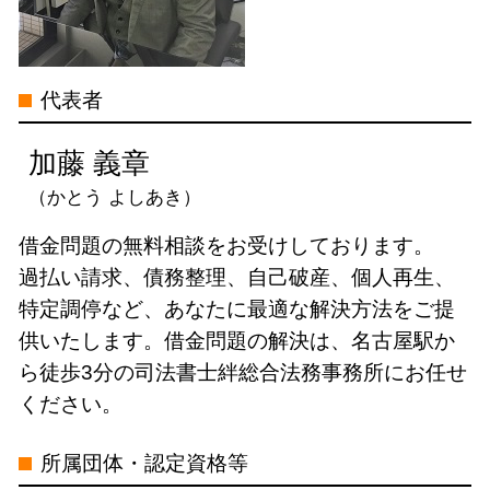
特定調停 裁判所
お金 返還
個人再生 司法書士 電話 無料相談 三
自己破産 連帯保証人
借金 過払い請求 デメリット
重県
過払い金 請求 リスク
自己破産 司法書士 電話 無料相談 岐
代表者
過払い金 訴訟
阜県
過払い金請求 司法書士 限度額
個人再生 司法書士 電話 無料相談 名
加藤 義章
古屋市
（かとう よしあき）
過払い金請求 司法書士 電話 無料相談
岐阜県
借金問題の無料相談をお受けしております。
特定調停 司法書士 電話 無料相談 岐
過払い請求、債務整理、自己破産、個人再生、
阜県
特定調停など、あなたに最適な解決方法をご提
債務整理 司法書士 電話 無料相談 三
供いたします。借金問題の解決は、名古屋駅か
重県
ら徒歩3分の司法書士絆総合法務事務所にお任せ
借金問題 司法書士 電話 無料相談 愛
ください。
知県
借金問題 司法書士 電話 無料相談 岐
所属団体・認定資格等
阜県