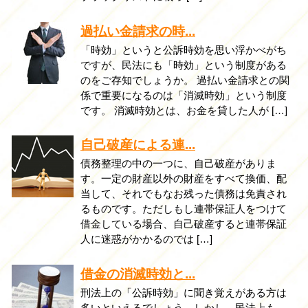
過払い金請求の時...
「時効」というと公訴時効を思い浮かべがち
ですが、民法にも「時効」という制度がある
のをご存知でしょうか。 過払い金請求との関
係で重要になるのは「消滅時効」という制度
です。 消滅時効とは、お金を貸した人が […]
自己破産による連...
債務整理の中の一つに、自己破産がありま
す。一定の財産以外の財産をすべて換価、配
当して、それでもなお残った債務は免責され
るものです。ただしもし連帯保証人をつけて
借金している場合、自己破産すると連帯保証
人に迷惑がかかるのでは […]
借金の消滅時効と...
刑法上の「公訴時効」に聞き覚えがある方は
多いといえるでしょう。しかし、民法上も