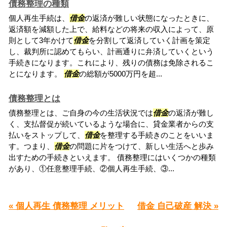
債務整理の種類
個人再生手続は、
借金
の返済が難しい状態になったときに、
返済額を減額した上で、給料などの将来の収入によって、原
則として3年かけて
借金
を分割して返済していく計画を策定
し、裁判所に認めてもらい、計画通りに弁済していくという
手続きになります。これにより、残りの債務は免除されるこ
とになります。
借金
の総額が5000万円を超...
債務整理とは
債務整理とは、ご自身の今の生活状況では
借金
の返済が難し
く、支払督促が続いているような場合に、貸金業者からの支
払いをストップして、
借金
を整理する手続きのことをいいま
す。つまり、
借金
の問題に片をつけて、新しい生活へと歩み
出すための手続きといえます。 債務整理にはいくつかの種類
があり、①任意整理手続、②個人再生手続、③...
« 個人再生 債務整理 メリット
借金 自己破産 解決 »