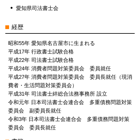
借金問題 司法書士 電話 無料相談 三
愛知県司法書士会
重県
過払い金請求 司法書士 電話 無料相談
経歴
三重県
特定調停 司法書士 電話 無料相談 中
昭和55年 愛知県名古屋市に生まれる
村区
平成17年 行政書士試験合格
特定調停 司法書士 電話 無料相談 名
平成22年 司法書士試験合格
古屋市
平成24年 消費者問題対策委員会 委員就任
債務整理 司法書士 電話 無料相談 岐
平成27年 消費者問題対策委員会 委員長就任（現消
阜県
費者・生活問題対策委員会）
特定調停 司法書士 電話 無料相談 愛
平成31年 司法書士絆総合法務事務所 設立
知県
令和元年 日本司法書士会連合会 多重債務問題対策
委員会 副委員長就任
令和3年 日本司法書士会連合会 多重債務問題対策
委員会 委員長就任