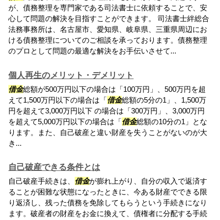
が、債務整理を専門家である司法書士に依頼することで、安
心して問題の解決を目指すことができます。 司法書士絆総合
法務事務所は、名古屋市、愛知県、岐阜県、三重県周辺にお
ける債務整理についてのご相談を承っております。債務整理
のプロとして問題の最適な解決をお手伝いさせて...
個人再生のメリット・デメリット
借金
総額が500万円以下の場合は「100万円」、500万円を超
えて1,500万円以下の場合は「
借金
総額の5分の1」、1,500万
円を超えて3,000万円以下 の場合は「300万円」、3,000万円
を超えて5,000万円以下の場合は「
借金
総額の10分の1」とな
ります。また、自己破産と違い財産を失うことがないのが大
き...
自己破産できる条件とは
自己破産手続きは、
借金
が膨れ上がり、自分の収入で返済す
ることが困難な状態になったときに、今ある財産でできる限
り返済し、残った債務を免除してもらうという手続きになり
ます。破産者の財産をお金に換えて、債権者に分配する手続