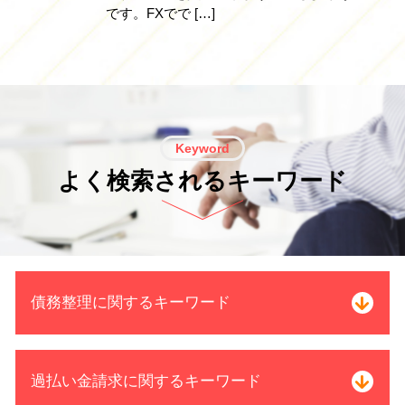
です。FXでで […]
Keyword
よく検索されるキーワード
債務整理に関するキーワード
借金 元本
過払い金請求に関するキーワード
債務 整理 受任 通知