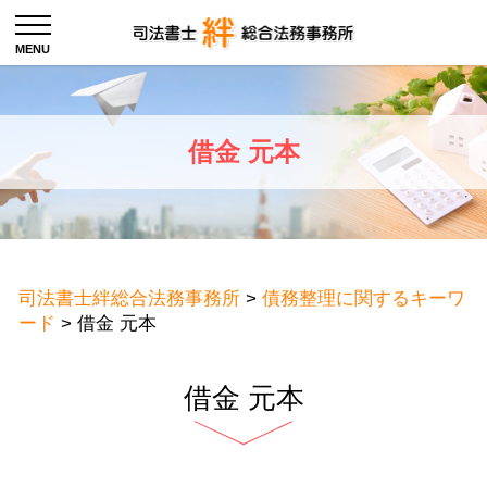
借金 元本
司法書士絆総合法務事務所
>
債務整理に関するキーワ
ード
>
借金 元本
借金 元本