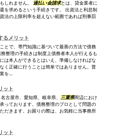
かもしれません。
過払い金請求
とは、貸金業者に
還を求めるという手続きです。 出資法と利息制
資法の上限利率を超えない範囲であれば刑事罰
するメリット
ことで、専門知識に基づいて最善の方法で債務
債務整理の手続きは制度上債務者本人が行えるも
には本人ができるとはいえ、準備しなければな
なく正確に行うことは簡単ではありません。普
を...
リット
、名古屋市、愛知県、岐阜県、
三重県
周辺におけ
承っております。債務整理のプロとして問題の
ただきます。お困りの際は、お気軽に当事務所
リット