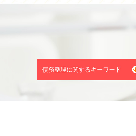
債務整理に関するキーワード
債務整理 自己破産 連帯保証人
資金 ショート 債務超過
債務整理 相談 流れ
債務整理 奨学金
株 破産
個人再生 最低弁済額