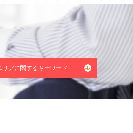
エリアに関するキーワード
自己破産 司法書士 電話 無料相
談 岐阜県
過払い金請求 司法書士 電話 無
料相談 愛知県
債務整理 司法書士 電話 無料相
談 中村区