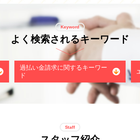
Keyword
よく検索されるキーワード
過払い金請求に関するキーワー
ド
過払い金 クレジットカード
消費者金融 返済 過払い金
お金 返還
過払い金 遅延損害金
過払い金 分断
Staff
過払い金 取り戻し分
スタッフ紹介