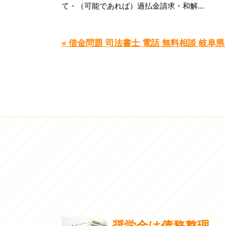
て・（可能であれば）過払金請求・和解...
« 借金問題 司法書士 電話 無料相談 岐阜県
奨学金は債務整理...