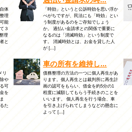
自体
「時効」というと公訴時効を思い浮か
整理
べがちですが、民法にも「時効」とい
可能
う制度があるのをご存知でしょう
て３
か。 過払い金請求との関係で重要に
整理
なるのは「消滅時効」という制度で
者と
す。 消滅時効とは、お金を貸した人
が […]
車の所有を維持し...
メリ
債務整理の方法の一つに個人再生があ
除や
ります。個人再生とは裁判所に再生計
る可
画の認可をもらい、借金を約5分の1
金を
程度に減額してもらう手続きのことを
ま
いいます。 個人再生を行う場合、車
るた
を引き上げられてしまうなどの懸念に
よって […]