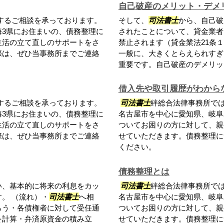
自己破産のメリット・デメ
するご相談を承っております。
そして、
司法書士
から、自己破
海3県にお住まいの、債務整理に
されたことについて、貸金業者
生活の立て直しのサポートをさ
禁止されます（貸金業法21条
際は、ぜひ当事務所までご連絡
一般に、大きくとらえられすぎ
重要です。自己破産のデメリット.
借入先や取引履歴がわから
するご相談を承っております。
司法書士
絆総合法律事務所で
海3県にお住まいの、債務整理に
名古屋市を中心に愛知県、岐阜
生活の立て直しのサポートをさ
ついてお困りの方に対して、親
際は、ぜひ当事務所までご連絡
せていただきます。債務整理に
ください。
債務整理とは
い、基本的に将来の利息をカッ
司法書士
絆総合法律事務所で
。 （流れ）・
司法書士
へ相
名古屋市を中心に愛知県、岐阜
らう・各債権者に対して受任通
ついてお困りの方に対して、親
を計算・弁済原資金の積み立
せていただきます。債務整理に