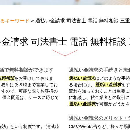
るキーワード
>
過払い金請求 司法書士 電話 無料相談 三
金請求 司法書士 電話 無料相談
話で無料相談ができます
過払い金請求の手続きと流
無料相談
をお受けしておりま
過払い金請求
はどのような手続
事務所は夜８時まで営業してお
る場合には、
過払い金請求
をす
ますので、可能な限りお客様の
流れを知っておくことは重要に
 借金問題は、ケースに応じて
に相談し、貸金業者との取引に
過払い金請求
が可能かどうかを判
過払い金請求のメリット・
効」という制度です。 消滅時
CMやWeb広告など、様々な場