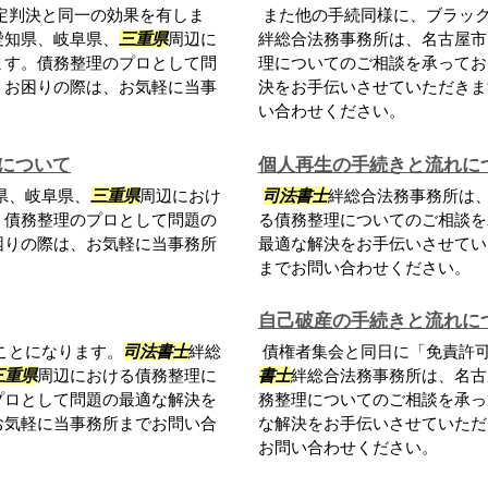
定判決と同一の効果を有しま
また他の手続同様に、ブラッ
愛知県、岐阜県、
三重県
周辺に
絆総合法務事務所は、名古屋市
ます。債務整理のプロとして問
理についてのご相談を承ってお
。お困りの際は、お気軽に当事
決をお手伝いさせていただきま
い合わせください。
について
個人再生の手続きと流れに
県、岐阜県、
三重県
周辺におけ
司法書士
絆総合法務事務所は
。債務整理のプロとして問題の
る債務整理についてのご相談を
困りの際は、お気軽に当事務所
最適な解決をお手伝いさせてい
までお問い合わせください。
自己破産の手続きと流れに
ことになります。
司法書士
絆総
債権者集会と同日に「免責許
三重県
周辺における債務整理に
書士
絆総合法務事務所は、名古
プロとして問題の最適な解決を
務整理についてのご相談を承っ
お気軽に当事務所までお問い合
な解決をお手伝いさせていただ
お問い合わせください。