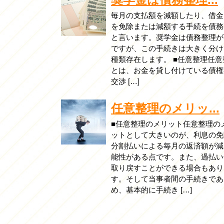
毎月の支払額を減額したり、借金
を免除または減額する手続を債務
と言います。奨学金は債務整理が
ですが、この手続きは大きく分け
種類存在します。 ■任意整理任意
とは、お金を貸し付けている債権
交渉 […]
任意整理のメリッ...
■任意整理のメリット任意整理の
ットとして大きいのが、利息の免
分割払いによる毎月の返済額が減
能性がある点です。また、過払い
取り戻すことができる場合もあり
す。そして当事者間の手続きであ
め、基本的に手続き […]