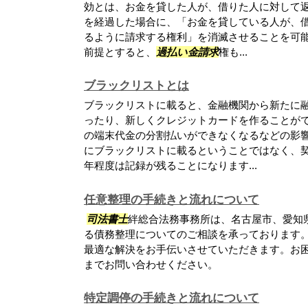
効とは、お金を貸した人が、借りた人に対して
を経過した場合に、「お金を貸している人が、
るように請求する権利」を消滅させることを可能
前提とすると、
過払い金請求
権も...
ブラックリストとは
ブラックリストに載ると、金融機関から新たに
ったり、新しくクレジットカードを作ることが
の端末代金の分割払いができなくなるなどの影響
にブラックリストに載るということではなく、
年程度は記録が残ることになります...
任意整理の手続きと流れについて
司法書士
絆総合法務事務所は、名古屋市、愛知
る債務整理についてのご相談を承っております
最適な解決をお手伝いさせていただきます。お
までお問い合わせください。
特定調停の手続きと流れについて