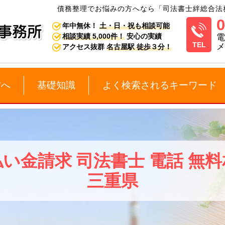
債務整理でお悩みの方へなら「司法書士絆総合法
0
年中無休！
土・日・祝も相談可能
相談実績 5,000件！
安心の実績
電
メ
アクセス抜群
名古屋駅 徒歩３分！
方へ
基礎知識
よく検索されるキーワード
い金請求 司法書士 電話 無
三重県