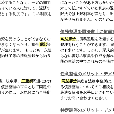
返済することなく、一定の期間
になったことがある方も多い
借りている人に対して、返済す
対して払いすぎていた利息の返
とする制度です。 この制度を
限法では上限利率が異なり、出
が科せられません。そのため...
債務整理を司法書士に依頼
融資を受けることができなくな
司法書士
に債務整理を依頼する
できなくなったり、携帯
電話
等
整理を行うことができます。 
が生じます。 もっとも、永遠
のも多いです。しかし、形式的
契約終了等の情報登録から約５
らない書類の収集や作成を漏れ
段の生活の中でこれらの事務作業
任意整理のメリット・デメ
県、岐阜県、
三重県
周辺におけ
司法書士
絆総合法務事務所は
。債務整理のプロとして問題の
る債務整理についてのご相談を
困りの際は、お気軽に当事務所
最適な解決をお手伝いさせてい
までお問い合わせください。
特定調停のメリット・デメ