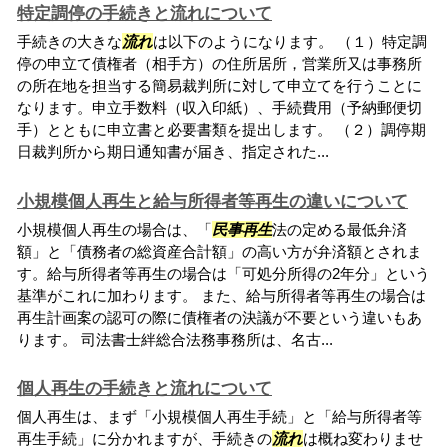
特定調停の手続きと流れについて
手続きの大きな
流れ
は以下のようになります。 （１）特定調
停の申立て債権者（相手方）の住所居所，営業所又は事務所
の所在地を担当する簡易裁判所に対して申立てを行うことに
なります。申立手数料（収入印紙）、手続費用（予納郵便切
手）とともに申立書と必要書類を提出します。 （２）調停期
日裁判所から期日通知書が届き、指定された...
小規模個人再生と給与所得者等再生の違いについて
小規模個人再生の場合は、「
民事再生
法の定める最低弁済
額」と「債務者の総資産合計額」の高い方が弁済額とされま
す。給与所得者等再生の場合は「可処分所得の2年分」という
基準がこれに加わります。 また、給与所得者等再生の場合は
再生計画案の認可の際に債権者の決議が不要という違いもあ
ります。 司法書士絆総合法務事務所は、名古...
個人再生の手続きと流れについて
個人再生は、まず「小規模個人再生手続」と「給与所得者等
再生手続」に分かれますが、手続きの
流れ
は概ね変わりませ