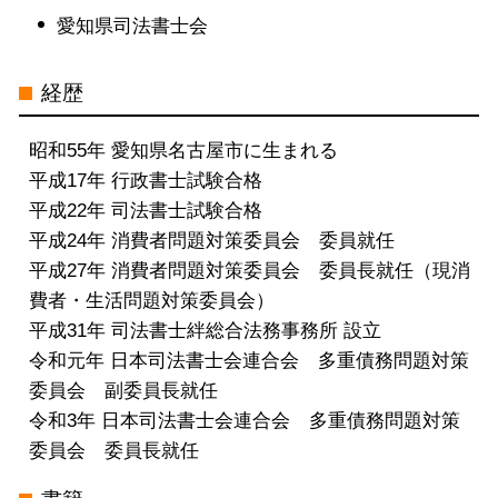
特定調停 司法書士 電話 無料相談 三
愛知県司法書士会
重県
個人再生 司法書士 電話 無料相談 岐
経歴
阜県
個人再生 司法書士 電話 無料相談 三
昭和55年 愛知県名古屋市に生まれる
重県
平成17年 行政書士試験合格
過払い金請求 司法書士 電話 無料相談
平成22年 司法書士試験合格
中村区
平成24年 消費者問題対策委員会 委員就任
自己破産 司法書士 電話 無料相談 中
平成27年 消費者問題対策委員会 委員長就任（現消
村区
費者・生活問題対策委員会）
債務整理 司法書士 電話 無料相談 愛
平成31年 司法書士絆総合法務事務所 設立
知県
令和元年 日本司法書士会連合会 多重債務問題対策
委員会 副委員長就任
令和3年 日本司法書士会連合会 多重債務問題対策
委員会 委員長就任