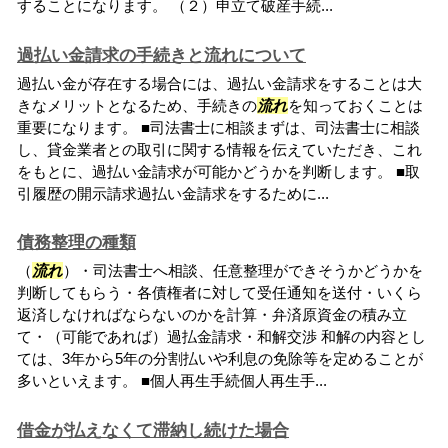
することになります。 （２）申立て破産手続...
過払い金請求の手続きと流れについて
過払い金が存在する場合には、過払い金請求をすることは大
きなメリットとなるため、手続きの
流れ
を知っておくことは
重要になります。 ■司法書士に相談まずは、司法書士に相談
し、貸金業者との取引に関する情報を伝えていただき、これ
をもとに、過払い金請求が可能かどうかを判断します。 ■取
引履歴の開示請求過払い金請求をするために...
債務整理の種類
（
流れ
）・司法書士へ相談、任意整理ができそうかどうかを
判断してもらう・各債権者に対して受任通知を送付・いくら
返済しなければならないのかを計算・弁済原資金の積み立
て・（可能であれば）過払金請求・和解交渉 和解の内容とし
ては、3年から5年の分割払いや利息の免除等を定めることが
多いといえます。 ■個人再生手続個人再生手...
借金が払えなくて滞納し続けた場合