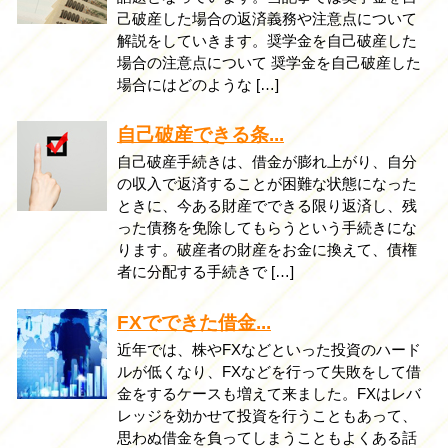
己破産した場合の返済義務や注意点について
解説をしていきます。奨学金を自己破産した
場合の注意点について 奨学金を自己破産した
場合にはどのような […]
自己破産できる条...
自己破産手続きは、借金が膨れ上がり、自分
の収入で返済することが困難な状態になった
ときに、今ある財産でできる限り返済し、残
った債務を免除してもらうという手続きにな
ります。破産者の財産をお金に換えて、債権
者に分配する手続きで […]
FXでできた借金...
近年では、株やFXなどといった投資のハード
ルが低くなり、FXなどを行って失敗をして借
金をするケースも増えて来ました。FXはレバ
レッジを効かせて投資を行うこともあって、
思わぬ借金を負ってしまうこともよくある話