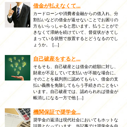
借金が払えなくて...
カードローンや消費者金融からの借入れ、分
割払いなどの借金が返せないことでお困りの
方もいらっしゃると思います。払うことがで
きなくて滞納を続けていて、督促状がきてし
まっている状態で放置するとどうなるのでし
ょうか。 […]
自己破産をすると...
そもそも、自己破産とは借金の総額に対し、
財産が不足していて支払いが不能な場合に、
そのことを裁判所に認めてもらい、借金の支
払い義務を免除してもらう手続きのことをい
います。自己破産では、認められれば借金が
帳消しになる一方で他 […]
機関保証で奨学金...
奨学金の返済は現代社会においてもホットな
話題となっています。当記事では奨学金を自