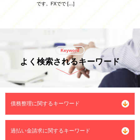
です。FXでで […]
Keyword
よく検索されるキーワード
債務整理に関するキーワード
個人再生 手続き 流れ
過払い金請求に関するキーワード
個人再生 車