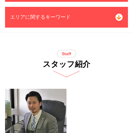
借金 自己破産 解決
特定調停とは 債務整理
借金 過払い金 期間
エリアに関するキーワード
破産 債務
借金 過払い 相談
司法書士 債務整理 メリット
お金 返還
個人再生 5年
過払い金 請求 計算
借金問題 司法書士 電話 無料相談 三
自己破産 家族 影響
借金 完済した
重県
小規模個人再生 デメリット
過払い金 分断
借金問題 司法書士 電話 無料相談 名
Staff
自己破産 裁判所
過払い金 引き直し計算
古屋市
スタッフ紹介
借金 債務整理 メリット
過払い金 利率
借金問題 司法書士 電話 無料相談 愛
借金 元本
過払い金 取り戻し分
知県
自己破産 官報 期間
過払い金 時効
借金問題 司法書士 電話 無料相談 岐
特定調停 条件
過払い金 取引履歴
阜県
債務整理 開始 通知
過払い金 利息
特定調停 司法書士 電話 無料相談 中
借金 債務整理 ブラックリスト
過払い金 遅延損害金
村区
債務整理 自己破産 連帯保証人
過払い金 クレジットカード
過払い金請求 司法書士 電話 無料相談
借金 債務整理 悩み 相談
借金 過払い請求 デメリット
名古屋市