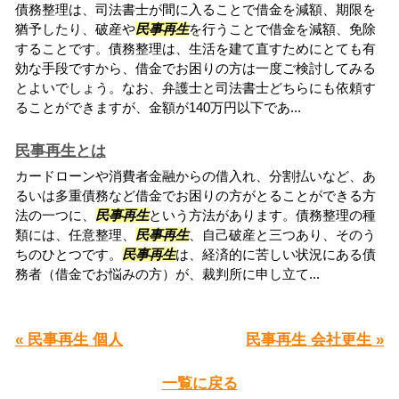
債務整理は、司法書士が間に入ることで借金を減額、期限を
猶予したり、破産や
民事再生
を行うことで借金を減額、免除
することです。債務整理は、生活を建て直すためにとても有
効な手段ですから、借金でお困りの方は一度ご検討してみる
とよいでしょう。なお、弁護士と司法書士どちらにも依頼す
ることができますが、金額が140万円以下であ...
民事再生とは
カードローンや消費者金融からの借入れ、分割払いなど、あ
るいは多重債務など借金でお困りの方がとることができる方
法の一つに、
民事再生
という方法があります。債務整理の種
類には、任意整理、
民事再生
、自己破産と三つあり、そのう
ちのひとつです。
民事再生
は、経済的に苦しい状況にある債
務者（借金でお悩みの方）が、裁判所に申し立て...
« 民事再生 個人
民事再生 会社更生 »
一覧に戻る