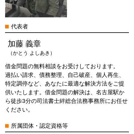
債務整理 種類 メリット デメリット
過払い金請求 司法書士 限度額
特定調停 司法書士 電話 無料相談 愛
民事再生 手続き
過払い金 請求 リスク
知県
消費者金融 返済 過払い金
債務整理 司法書士 電話 無料相談 三
代表者
過払い金 訴訟
重県
過払い金 司法書士 メリット
債務整理 司法書士 電話 無料相談 中
加藤 義章
村区
（かとう よしあき）
過払い金請求 司法書士 電話 無料相談
岐阜県
借金問題の無料相談をお受けしております。
過払い金請求 司法書士 電話 無料相談
過払い請求、債務整理、自己破産、個人再生、
三重県
特定調停など、あなたに最適な解決方法をご提
自己破産 司法書士 電話 無料相談 岐
供いたします。借金問題の解決は、名古屋駅か
阜県
ら徒歩3分の司法書士絆総合法務事務所にお任せ
借金問題 司法書士 電話 無料相談 中
ください。
村区
過払い金請求 司法書士 電話 無料相談
所属団体・認定資格等
愛知県