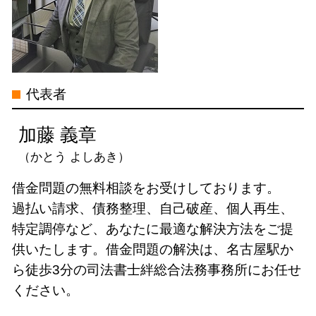
借金 債務整理 メリット
過払い金 請求 計算
古屋市
資金 ショート 債務超過
消費者金融 返済 過払い金
借金問題 司法書士 電話 無料相談 愛
民事再生 手続き
借金 過払い 相談
知県
過払い金 取り戻し分
過払い金請求 司法書士 電話 無料相談
代表者
過払い請求 消費者金融 借り入れ
中村区
過払い金 訴訟
自己破産 司法書士 電話 無料相談 中
加藤 義章
村区
（かとう よしあき）
過払い金請求 司法書士 電話 無料相談
愛知県
借金問題の無料相談をお受けしております。
自己破産 司法書士 電話 無料相談 岐
過払い請求、債務整理、自己破産、個人再生、
阜県
特定調停など、あなたに最適な解決方法をご提
自己破産 司法書士 電話 無料相談 名
供いたします。借金問題の解決は、名古屋駅か
古屋市
ら徒歩3分の司法書士絆総合法務事務所にお任せ
特定調停 司法書士 電話 無料相談 名
ください。
古屋市
特定調停 司法書士 電話 無料相談 三