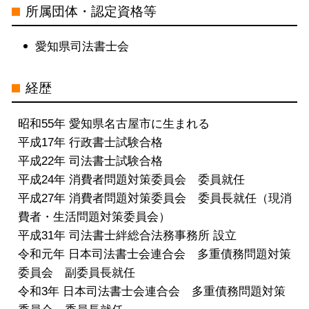
所属団体・認定資格等
重県
自己破産 司法書士 電話 無料相談 愛
愛知県司法書士会
知県
借金問題 司法書士 電話 無料相談 名
経歴
古屋市
債務整理 司法書士 電話 無料相談 三
昭和55年 愛知県名古屋市に生まれる
重県
平成17年 行政書士試験合格
個人再生 司法書士 電話 無料相談 三
平成22年 司法書士試験合格
重県
平成24年 消費者問題対策委員会 委員就任
借金問題 司法書士 電話 無料相談 三
平成27年 消費者問題対策委員会 委員長就任（現消
重県
費者・生活問題対策委員会）
個人再生 司法書士 電話 無料相談 中
平成31年 司法書士絆総合法務事務所 設立
村区
令和元年 日本司法書士会連合会 多重債務問題対策
委員会 副委員長就任
令和3年 日本司法書士会連合会 多重債務問題対策