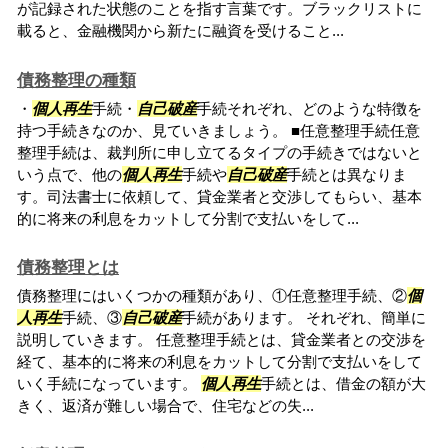
が記録された状態のことを指す言葉です。ブラックリストに
載ると、金融機関から新たに融資を受けること...
債務整理の種類
・
個人再生
手続・
自己破産
手続それぞれ、どのような特徴を
持つ手続きなのか、見ていきましょう。 ■任意整理手続任意
整理手続は、裁判所に申し立てるタイプの手続きではないと
いう点で、他の
個人再生
手続や
自己破産
手続とは異なりま
す。司法書士に依頼して、貸金業者と交渉してもらい、基本
的に将来の利息をカットして分割で支払いをして...
債務整理とは
債務整理にはいくつかの種類があり、①任意整理手続、②
個
人再生
手続、③
自己破産
手続があります。 それぞれ、簡単に
説明していきます。 任意整理手続とは、貸金業者との交渉を
経て、基本的に将来の利息をカットして分割で支払いをして
いく手続になっています。
個人再生
手続とは、借金の額が大
きく、返済が難しい場合で、住宅などの失...