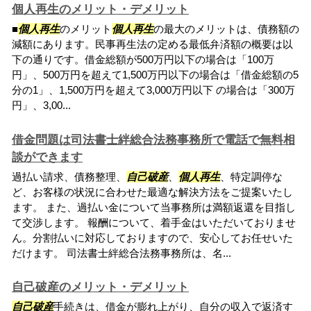
個人再生のメリット・デメリット
■
個人再生
のメリット
個人再生
の最大のメリットは、債務額の
減額にあります。民事再生法の定める最低弁済額の概要は以
下の通りです。借金総額が500万円以下の場合は「100万
円」、500万円を超えて1,500万円以下の場合は「借金総額の5
分の1」、1,500万円を超えて3,000万円以下 の場合は「300万
円」、3,00...
借金問題は司法書士絆総合法務事務所で電話で無料相
談ができます
過払い請求、債務整理、
自己破産
、
個人再生
、特定調停な
ど、お客様の状況に合わせた最適な解決方法をご提案いたし
ます。 また、過払い金について当事務所は満額返還を目指し
て交渉します。 報酬について、着手金はいただいておりませ
ん。分割払いに対応しておりますので、安心してお任せいた
だけます。 司法書士絆総合法務事務所は、名...
自己破産のメリット・デメリット
自己破産
手続きは、借金が膨れ上がり、自分の収入で返済す