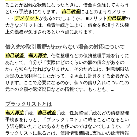
ることが困難な状態になったときに、借金を免除してもらう
という手続きになります。
自己破産
にはどのようなメリッ
ト・
デメリット
があるのでしょうか。 ■メリット
自己破産
の
大きなメリットは、免責手続きにより、借金を返済する法律
上の義務が免除されるという点にあります。
借入先や取引履歴がわからない場合の対応について
自己破産
、
個人再生
、任意整理などの債務整理手続を行うに
あたって、自分が「実際にどのくらいの額の借金があるの
か」を知らなければなりません。そのためには、利息制限法
所定の上限利率にしたがって、引き直し計算をする必要があ
ります。ここで必要になるのが、個々の借り入れについての
元本の金額や返済期日などの情報です。もっとも、...
ブラックリストとは
個人再生
手続、
自己破産
手続、任意整理手続などの債務整理
手続きを行うと、「ブラックリスト」に載ることになるとい
う話を聞いたことのある方も多いのではないでしょうか。 ブ
ラックリストに載るとは、信用情報機関に支払いの延滞情報