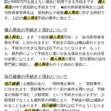
額が5000万円を超えない場合に利用できる手続きです。
個人
再生
の中で原則的な手続きです。 ■給与所得者等再生とは給
与所得者等再生は、原則的な小規模
個人再生
に対する特則で
す。上記の
個人再生
手続の要件に加えて...
個人再生の手続きと流れについて
個人再生
は、まず「小規模
個人再生
手続」と「給与所得者等
再生手続」に分かれますが、手続きの流れは概ね変わりませ
ん。手続きの大きな流れは以下のようになります。もっと
も、裁判所によって手続きに違いがある場合があるため注意
が必要になります。 （１）
個人再生
の委任・受任通知の送付
専門家に相談し、
個人再生
を行うと決めた場合に...
自己破産の手続きと流れについて
自己破産
にも種類があり、「同時廃止事件」と「管財事件」
に分かれます。管財事件の中で一定の条件を満たせば、予納
金が低額で済む「少額管財」という手続きがありますが、少
額管財でなくとも裁判官の判断により、予納金の額は減額さ
れることもあります。
自己破産
の流れは以下のようになりま
す。 （１）
自己破産
の委任・受任通知の送付