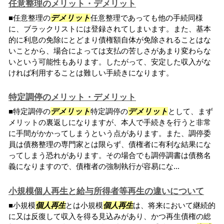
任意整理のメリット・デメリット
■任意整理の
デメリット
任意整理であっても他の手続同様
に、ブラックリストには登録されてしまいます。また、基本
的に利息の免除にとどまり債権額自体が免除されることはな
いことから、場合によっては支払の苦しさがあまり変わらな
いという可能性もあります。したがって、安定した収入がな
ければ利用することは難しい手続きになります。
特定調停のメリット・デメリット
■特定調停の
デメリット
特定調停の
デメリット
として、まず
メリットの裏返しになりますが、本人で手続きを行うと非常
に手間がかかってしまうという点があります。また、調停委
員は債務整理の専門家とは限らず、債権者に有利な結果にな
ってしまう恐れがあります。その場合でも調停調書は債務名
義になりますので、債権者の強制執行が容易にな...
小規模個人再生と給与所得者等再生の違いについて
■小規模
個人再生
とは小規模
個人再生
は、将来において継続的
に又は反復して収入を得る見込みがあり、かつ再生債権の総