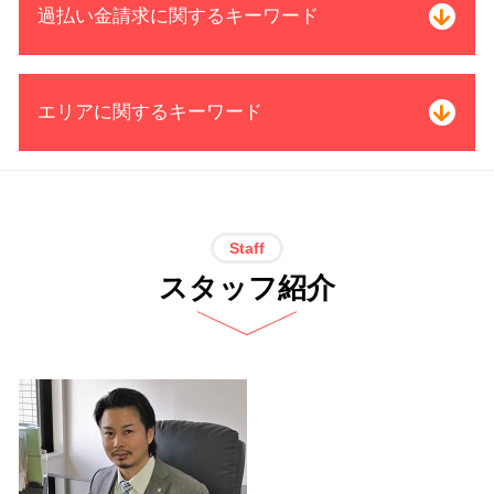
過払い金請求に関するキーワード
債務整理 任意整理 期間
自己破産 二回目
債務整理 種類 メリット デメリット
過払い金 請求 リスク
エリアに関するキーワード
特定調停 条件
過払い金 時効
任意整理 受任 通知
借金 過払い金 期間
破産 保証人
過払い金 クレジットカード
債務整理 司法書士 電話 無料相談 岐
小規模個人再生 デメリット
借金 完済した
阜県
任意整理 賃貸 契約
お金 返還
債務整理 司法書士 電話 無料相談 愛
Staff
債務整理 相談 流れ
過払い金 取引履歴
知県
スタッフ紹介
借金 いくら
過払い金 司法書士 メリット
特定調停 司法書士 電話 無料相談 岐
株 破産
過払い金請求 司法書士 限度額
阜県
個人再生 5年
過払い金 分断
個人再生 司法書士 電話 無料相談 愛
特定調停 メリット デメリット
サラ金 過払い
知県
自己破産 官報 期間
過払い金 遅延損害金
個人再生 司法書士 電話 無料相談 岐
奨学金 自己破産 機関保証
借金 過払い請求 デメリット
阜県
支払督促
過払い金 利息
個人再生 司法書士 電話 無料相談 名